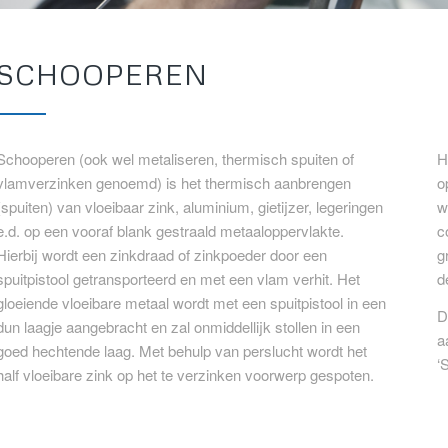
SCHOOPEREN
Schooperen (ook wel metaliseren, thermisch spuiten of
H
vlamverzinken genoemd) is het thermisch aanbrengen
o
(spuiten) van vloeibaar zink, aluminium, gietijzer, legeringen
w
e.d. op een vooraf blank gestraald metaaloppervlakte.
c
Hierbij wordt een zinkdraad of zinkpoeder door een
g
spuitpistool getransporteerd en met een vlam verhit. Het
d
gloeiende vloeibare metaal wordt met een spuitpistool in een
D
dun laagje aangebracht en zal onmiddellijk stollen in een
a
goed hechtende laag. Met behulp van perslucht wordt het
‘
half vloeibare zink op het te verzinken voorwerp gespoten.