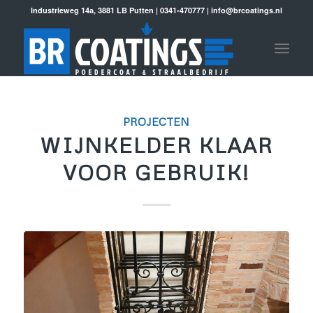
Industrieweg 14a, 3881 LB Putten | 0341-470777 | info@brcoatings.nl
PROJECTEN
WIJNKELDER KLAAR
VOOR GEBRUIK!