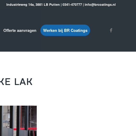
Industrieweg 14a, 3881 LB Putten | 0341-470777 | info@brcoatings.nl
Offerte aanvragen
Werken bij BR Coatings
KE LAK